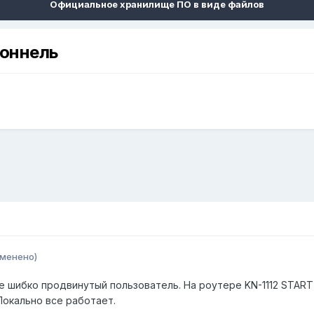
Официальное хранилище ПО в виде файлов
тоннель
зменено)
е шибко продвинутый пользователь. На роутере KN-1112 START 
окально все работает.