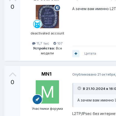
0
А зачем вам именно L2
deactivated account
11,7 тыс
107
Устройства:
Все
модели
Цитата
MN1
Опубликовано
21 октября
0
В 21.10.2024 в 16:
А зачем вам именно 
Участники форума
L2TP/IPsec без интерне