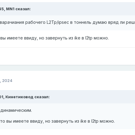
45,
MN1
сказал:
варачиания рабочего L2Tp/ipsec в тоннель думаю вряд ли реш
вы имеете ввиду, но завернуть из ike в l2tp можно.
, 2024
01,
Кинетиковод
сказал:
 динамическим.
о вы имеете ввиду, но завернуть из ike в l2tp можно.