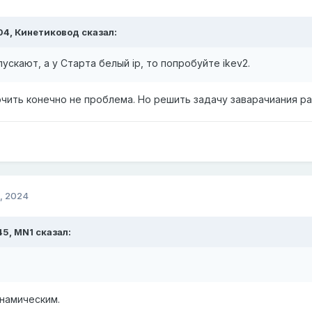
04,
Кинетиковод
сказал:
ускают, а у Старта белый ip, то попробуйте ikev2.
ючить конечно не проблема. Но решить задачу заварачиания ра
, 2024
45,
MN1
сказал:
намическим.