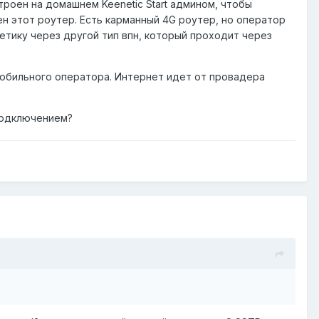
троен на домашнем Keenetic Start админом, чтобы
н этот роутер. Есть карманный 4G роутер, но оператор
нетику через другой тип впн, который проходит через
мобильного оператора. Интернет идет от провадера
 подключением?