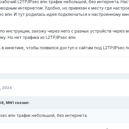
 рабочий
L2TP/IPsec впн трафик небольшой, без интернета. Нас
оводным интернетом. Удобно, но привязан к месту где настрое
ec впн. И тут родилась идея подключаться к настроенному ки
.
по инструкции, захожу через него с разных устройств через 
ку. Но нет трафика из L2TP/IPsec впн.
 в кинетике, чтобы появился доступ к сайтам под L2TP/IPsec
, 2024
58,
MN1
сказал:
Psec впн трафик небольшой, без интернета.