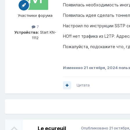
Появилась необходимость иногд
Появилась идея сделать тоннел
Участники форума
Настроил по инструкции SSTP с
7
Устройства:
Start KN-
НО!!! нет трафика из L2TP. Адреса
1112
Пожалуйста, подскажите что, г
Изменено
21 октября, 2024
польз
Цитата
Le ecureuil
Опубликовано
21 октября