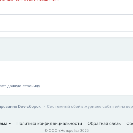
ает данную страницу
ирование Dev-сборок
Системный сбой в журнале событий на верси
ема
Политика конфиденциальности
Обратная связь
Co
© ООО «Неткрейз» 2025