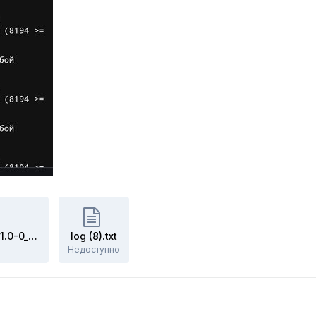
self-test_KN-2810_draft_4.03.A.1.0-0_router_2024-10-17T16-19-19.985Z.txt
log (8).txt
Недоступно