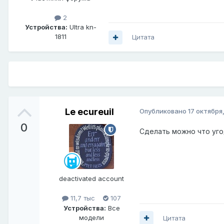
2
Устройства:
Ultra kn-
1811
Цитата
Le ecureuil
Опубликовано
17 октября
0
Сделать можно что уго
deactivated account
11,7 тыс
107
Устройства:
Все
модели
Цитата