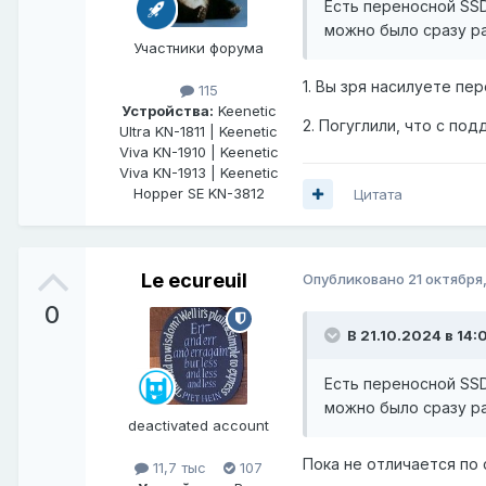
Есть переносной SSD
можно было сразу р
Участники форума
1. Вы зря насилуете пер
115
Устройства:
Keenetic
2. Погуглили, что с по
Ultra KN-1811 | Keenetic
Viva KN-1910 | Keenetic
Viva KN-1913 | Keenetic
Hopper SE KN-3812
Цитата
Le ecureuil
Опубликовано
21 октября
0
В 21.10.2024 в 14:
Есть переносной SSD
можно было сразу р
deactivated account
Пока не отличается по 
11,7 тыс
107