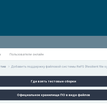
ы
Пользователи онлайн
итие
Добавить поддержку файловой системы ReFS (Resilient file s
Где взять тестовые сборки
Официальное хранилище ПО в виде файлов