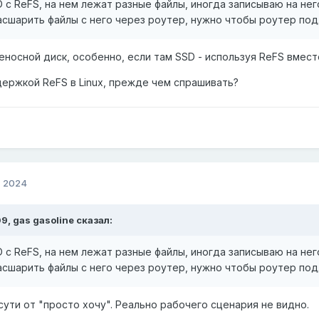
 с ReFS, на нем лежат разные файлы, иногда записываю на нег
асшарить файлы с него через роутер, нужно чтобы роутер по
еносной диск, особенно, если там SSD - используя ReFS вместо 
ддержкой ReFS в Linux, прежде чем спрашивать?
, 2024
09,
gas gasoline
сказал:
 с ReFS, на нем лежат разные файлы, иногда записываю на нег
асшарить файлы с него через роутер, нужно чтобы роутер по
сути от "просто хочу". Реально рабочего сценария не видно.