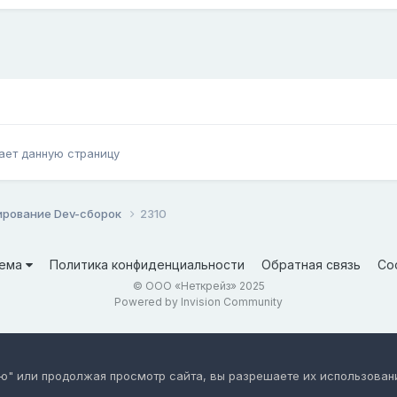
ает данную страницу
ирование Dev-сборок
2310
ема
Политика конфиденциальности
Обратная связь
Co
© ООО «Неткрейз» 2025
Powered by Invision Community
аю" или продолжая просмотр сайта, вы разрешаете их использован