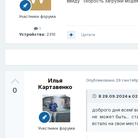
ввиду скорость загрузки моде
Участники форума
1
Устройства:
2310
Цитата
Илья
Опубликовано
29 сентябр
Картавенко
0
В 28.09.2024 в 02
доброго дня всем! в
не может быть... ст
встало на свои мес
Участники форума