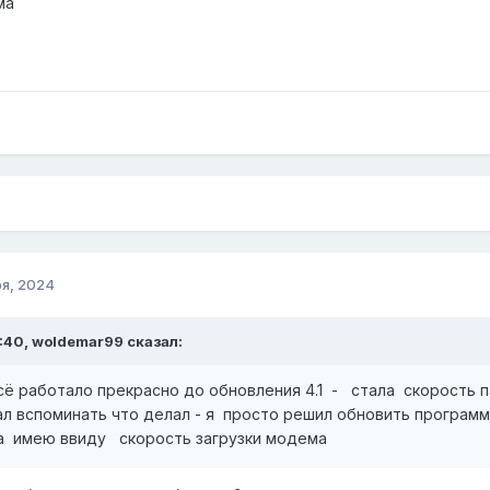
ма
я, 2024
:40,
woldemar99
сказал:
сё работало прекрасно до обновления 4.1 - стала скорость п
ал вспоминать что делал - я просто решил обновить программ
та имею ввиду скорость загрузки модема