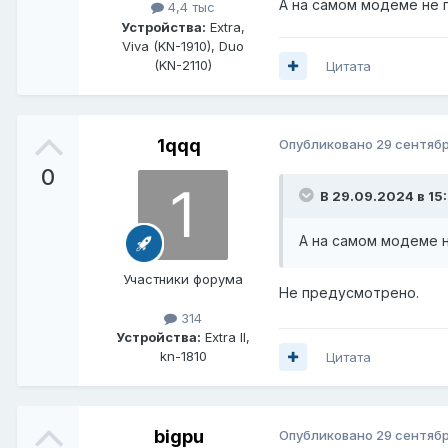
А на самом модеме не 
4,4 тыс
Устройства:
Extra,
Viva (KN-1910), Duo
(KN-2110)
Цитата
1qqq
Опубликовано
29 сентябр
0
В 29.09.2024 в 15
А на самом модеме 
Участники форума
Не предусмотрено.
314
Устройства:
Extra ll,
kn-1810
Цитата
bigpu
Опубликовано
29 сентябр