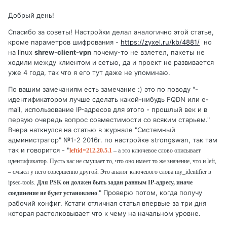
Добрый день!
Спасибо за советы! Настройки делал аналогично этой статье,
кроме параметров шифрования -
https://zyxel.ru/kb/4881/
но
на linux
shrew-client-vpn
почему-то не взлетел, пакеты не
ходили между клиентом и сетью, да и проект не развивается
уже 4 года, так что я его тут даже не упоминаю.
По вашим замечаниям есть замечание :) это по поводу "-
идентификатором лучше сделать какой-нибудь FQDN или e-
mail, использование IP-адресов для этого - прошлый век и в
первую очередь вопрос совместимости со всяким старьем."
Вчера наткнулся на статью в журнале "Системный
администратор" №1-2 2016г. по настройке strongswan, так там
так и говорится - "
leftid=212.20.5.1
– а это ключевое слово описывает
иден
тификатор. Пусть вас не смущает то, что оно имеет то же
значение, что и left,
– смысл у него совершенно другой.
Это аналог ключевого слова my_identifier в
ipsec-tools.
Для PSK он должен быть задан равным IP-адресу, иначе
" Проверю потом, когда получу
соединение не будет установлено
.
рабочий конфиг. Кстати отличная статья впервые за три дня
которая растолковывает что к чему на начальном уровне.