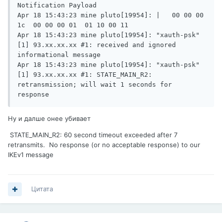
Notification Payload

Apr 18 15:43:23 mine pluto[19954]: |   00 00 00 
1c  00 00 00 01  01 10 00 11

Apr 18 15:43:23 mine pluto[19954]: "xauth-psk"
[1] 93.xx.xx.xx #1: received and ignored 
informational message

Apr 18 15:43:23 mine pluto[19954]: "xauth-psk"
[1] 93.xx.xx.xx #1: STATE_MAIN_R2: 
retransmission; will wait 1 seconds for 
response
Ну и далше онее убивает
STATE_MAIN_R2: 60 second timeout exceeded after 7
retransmits. No response (or no acceptable response) to our
IKEv1 message
Цитата