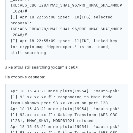
IKE:AES_CBC=128/HMAC_SHA1_96/PRF_HMAC_SHA1/MODP
_1024/# 

[I] Apr 18 22:55:08 ipsec: 10[CFG] selected 
proposal: 
IKE:AES_CBC=128/HMAC_SHA1_96/PRF_HMAC_SHA1/MODP
_2048/# 

[I] Apr 18 22:55:09 ipsec: 11[IKE] linked key 
for crypto map 'Hyperexpert' is not found, 
still searching 
и на этом still searching уходит в себя.
На стороне сервера:
Apr 18 15:43:21 mine pluto[19954]: "xauth-psk"
[1] 93.xx.xx.xx #1: responding to Main Mode 
from unknown peer 93.xx.xx.xx on port 128

Apr 18 15:43:21 mine pluto[19954]: "xauth-psk"
[1] 93.xx.xx.xx #1: Oakley Transform [AES_CBC 
(128), HMAC_SHA1, MODP8192] refused

Apr 18 15:43:21 mine pluto[19954]: "xauth-psk"
[1] 93.xx.xx.xx #1: Oakley Transform [AES_CBC 