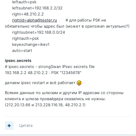
leftauth=psk
leftsubnet=192.168.2.2/32
right=48.210.2.2
rightid=alpha@tester.ru
# для работы PSK не
обязательно чтобы адрес был (может в openswan актуально?)
rightsubnet=192.168.0.0/24
rightauth=psk
keyexchange=ikev1
auto=start
ipsec.secrets
# ipsec.secrets - strongSwan IPsec secrets file
192.168.2.2 48.210.2.2 : PSK "12345678"
делаем ipsec restart и всё работает
Всякие данные по шлюзам и другим IP адресам со стороны
клиента и шлюза провайдера оказались не нужны.
(212.20.13.66 и 213.228.116.18, 48.210.2.1)
Цитата