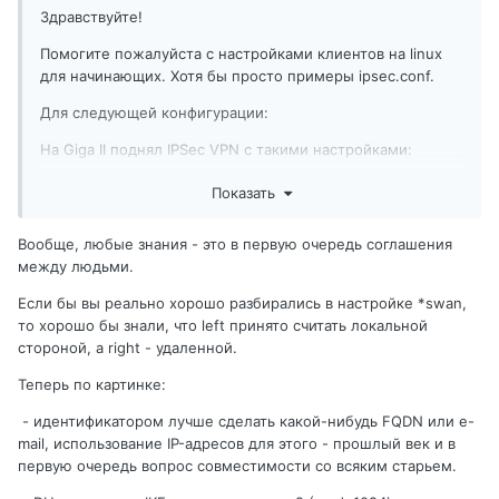
Здравствуйте!
Помогите пожалуйста с настройками клиентов на linux
для начинающих. Хотя бы просто примеры ipsec.conf.
Для следующей конфигурации:
На Giga II поднял IPSec VPN c такими настройками:
Показать
Giga II на внешнем интерфейсе имеет адрес 48.210.2.2,
Вообще, любые знания - это в первую очередь соглашения
шлюз 48.210.2.1, внутренняя сеть 192.168.0.0/24 сидит за
между людьми.
NAT, шлюз 192.168.0.1
Если бы вы реально хорошо разбирались в настройке *swan,
Клиент находится за натом 192.168.2.2/32, шлюз
то хорошо бы знали, что left принято считать локальной
192.168.2.1, iptables пустой, без правил, Внешний адрес у
стороной, а right - удаленной.
клиента 212.20.13.66, шлюз 213.228.116.18
Теперь по картинке:
Третий день не могу понять, что и как надо настроить. Во
первых сбивает с толку разница в терминологии, там left
- идентификатором лучше сделать какой-нибудь FQDN или e-
и right, здесь local и remote (локальная и удалённая сеть).
mail, использование IP-адресов для этого - прошлый век и в
У кинетика это left или right сторона?
первую очередь вопрос совместимости со всяким старьем.
Ну и всё в таком духе, в общем первый опыт и пока во