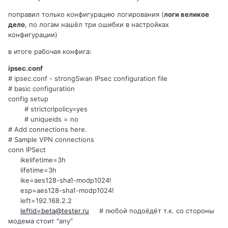
поправил только конфигурацию логирования (
логи великое
дело
, по логам нашёл три ошибки в настройках
конфигурации)
в итоге рабочая конфига:
ipsec.conf
# ipsec.conf - strongSwan IPsec configuration file
# basic configuration
config setup
# strictcrlpolicy=yes
# uniqueids = no
# Add connections here.
# Sample VPN connections
conn IPSect
ikelifetime=3h
lifetime=3h
ike=aes128-sha1-modp1024!
esp=aes128-sha1-modp1024!
left=192.168.2.2
leftid=beta@tester.ru
# любой подоёдёт т.к. со стороны
модема стоит "any"