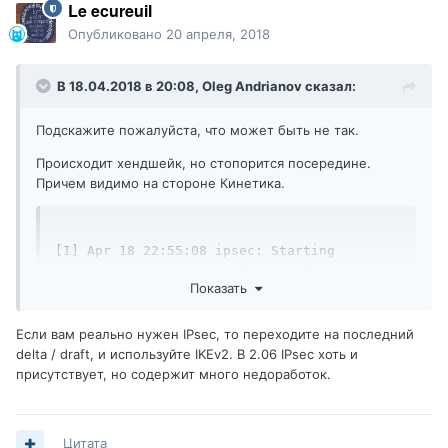
Le ecureuil
Опубликовано
20 апреля, 2018
В 18.04.2018 в 20:08,
Oleg Andrianov
сказал:
Подскажите пожалуйста, что может быть не так.
Происходит хендшейк, но стопорится посередине.
Причем видимо на стороне Кинетика.
[I] Apr 18 22:55:08 ipsec: Starting 
strongSwan 5.5.0 IPsec [starter]... 

Показать
[I] Apr 18 22:55:08 ipsec: 00[DMN] Starting 
IKE charon daemon (strongSwan 5.5.0, Linux 
2.6.22.15, mips) 

Если вам реально нужен IPsec, то переходите на последний
[I] Apr 18 22:55:08 ipsec: 00[CFG] loading 
delta / draft, и используйте IKEv2. В 2.06 IPsec хоть и
secrets 

присутствует, но содержит много недоработок.
[I] Apr 18 22:55:08 ipsec: 00[CFG]   loaded 
IKE secret for xxxxxx@gmail.com  

[I] Apr 18 22:55:08 ipsec: 00[CFG]   loaded 
Цитата