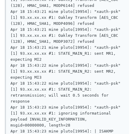
(128), HMAC_SHA1, MODP6144] refused

Apr 18 15:43:21 mine pluto[19954]: "xauth-psk"
[1] 93.xx.xx.xx #1: Oakley Transform [AES_CBC 
(128), HMAC_SHA1, MODP4096] refused

Apr 18 15:43:21 mine pluto[19954]: "xauth-psk"
[1] 93.xx.xx.xx #1: Oakley Transform [AES_CBC 
(128), HMAC_SHA1, MODP3072] refused

Apr 18 15:43:21 mine pluto[19954]: "xauth-psk"
[1] 93.xx.xx.xx #1: STATE_MAIN_R1: sent MR1, 
expecting MI2

Apr 18 15:43:22 mine pluto[19954]: "xauth-psk"
[1] 93.xx.xx.xx #1: STATE_MAIN_R2: sent MR2, 
expecting MI3

Apr 18 15:43:22 mine pluto[19954]: "xauth-psk"
[1] 93.xx.xx.xx #1: STATE_MAIN_R2: 
retransmission; will wait 0.5 seconds for 
response

Apr 18 15:43:23 mine pluto[19954]: "xauth-psk"
[1] 93.xx.xx.xx #1: ignoring informational 
payload INVALID_KEY_INFORMATION, 
msgid=00000000, length=28

Apr 18 15:43:23 mine pluto[19954]: | ISAKMP 