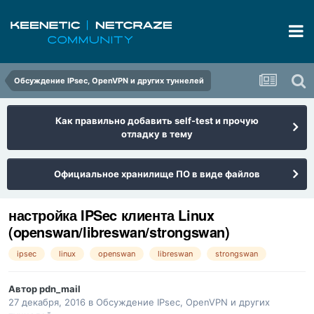
Обсуждение IPsec, OpenVPN и других туннелей
Как правильно добавить self-test и прочую
отладку в тему
Официальное хранилище ПО в виде файлов
настройка IPSec клиента Linux
(openswan/libreswan/strongswan)
ipsec
linux
openswan
libreswan
strongswan
Автор
pdn_mail
27 декабря, 2016
в
Обсуждение IPsec, OpenVPN и других