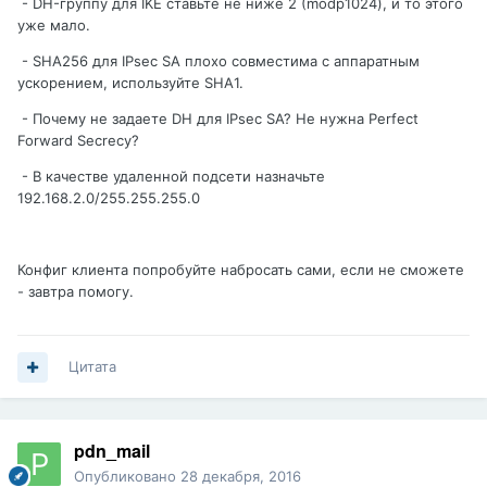
- DH-группу для IKE ставьте не ниже 2 (modp1024), и то этого
всём разберёшся... не работает пока. Прошу помощи.
уже мало.
- SHA256 для IPsec SA плохо совместима с аппаратным
ускорением, используйте SHA1.
- Почему не задаете DH для IPsec SA? Не нужна Perfect
Forward Secrecy?
- В качестве удаленной подсети назначьте
192.168.2.0/255.255.255.0
Конфиг клиента попробуйте набросать сами, если не сможете
- завтра помогу.
Цитата
pdn_mail
Опубликовано
28 декабря, 2016