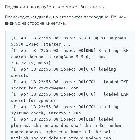
Подскажите пожалуйста, что может быть не так.
Происходит хендшейк, но стопорится посередине. Причем
видимо на стороне Кинетика.
[I] Apr 18 22:55:08 ipsec: Starting strongSwan 
5.5.0 IPsec [starter]... 

[I] Apr 18 22:55:08 ipsec: 00[DMN] Starting IKE 
charon daemon (strongSwan 5.5.0, Linux 
2.6.22.15, mips) 

[I] Apr 18 22:55:08 ipsec: 00[CFG] loading 
secrets 

[I] Apr 18 22:55:08 ipsec: 00[CFG]   loaded IKE 
secret for xxxxxx@gmail.com  

[I] Apr 18 22:55:08 ipsec: 00[CFG]   loaded EAP 
secret for vpnuser 

[I] Apr 18 22:55:08 ipsec: 00[CFG] starting 
systime check, interval: 10s 

[I] Apr 18 22:55:08 ipsec: 00[LIB] loaded 
plugins: charon aes des sha2 sha1 md5 random 
nonce openssl xcbc cmac hmac attr kernel-
netlink socket-default stroke updown eap-