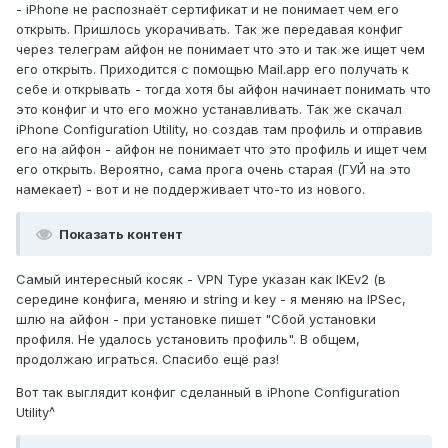
- iPhone не распознаёт сертификат и не понимает чем его
открыть. Пришлось укорачивать. Так же передавая конфиг
через телеграм айфон не понимает что это и так же ищет чем
его открыть. Приходится с помощью Mail.app его получать к
себе и открывать - тогда хотя бы айфон начинает понимать что
это конфиг и что его можно устанавливать. Так же скачал
iPhone Configuration Utility, но создав там профиль и отправив
его на айфон - айфон не понимает что это профиль и ищет чем
его открыть. Вероятно, сама прога очень старая (ГУЙ на это
намекает) - вот и не поддерживает что-то из нового.
Показать контент
Самый интересный косяк - VPN Type указан как IKEv2 (в
середине конфига, меняю и string и key - я меняю на IPSec,
шлю на айфон - при установке пишет "Сбой установки
профиля. Не удалось установить профиль". В общем,
продолжаю играться. Спасибо ещё раз!
Вот так выглядит конфиг сделанный в iPhone Configuration
Utility^