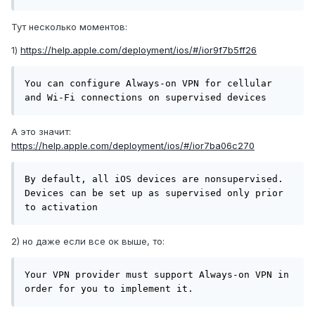
Тут несколько моментов:
1)
https://help.apple.com/deployment/ios/#/ior9f7b5ff26
You can configure Always-on VPN for cellular 
and Wi-Fi connections on supervised devices
А это значит:
https://help.apple.com/deployment/ios/#/ior7ba06c270
By default, all iOS devices are nonsupervised. 
Devices can be set up as supervised only prior 
to activation
2) но даже если все ок выше, то:
Your VPN provider must support Always-on VPN in 
order for you to implement it.