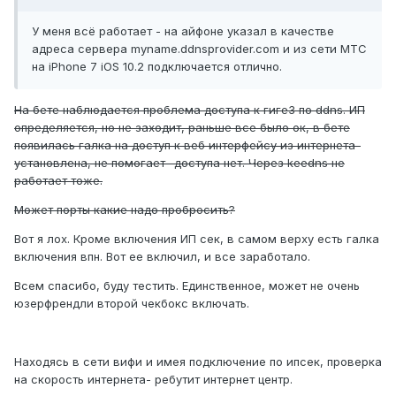
У меня всё работает - на айфоне указал в качестве
адреса сервера myname.ddnsprovider.com и из сети МТС
на iPhone 7 iOS 10.2 подключается отлично.
На бете наблюдается проблема доступа к гиге3 по ddns. ИП
определяется, но не заходит, раньше все было ок, в бете
появилась галка на доступ к веб интерфейсу из интернета-
установлена, не помогает- доступа нет. Через keedns не
работает тоже.
Может порты какие надо пробросить?
Вот я лох. Кроме включения ИП сек, в самом верху есть галка
включения впн. Вот ее включил, и все заработало.
Всем спасибо, буду тестить. Единственное, может не очень
юзерфрендли второй чекбокс включать.
Находясь в сети вифи и имея подключение по ипсек, проверка
на скорость интернета- ребутит интернет центр.