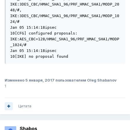
IKE:3DES_CBC/HMAC_SHA1_96/PRF_HMAC_SHA1/MODP_20
48/#, 

IKE:3DES_CBC/HMAC_SHA1_96/PRF_HMAC_SHA1/MODP_10
24/# 

Jan 05 15:14:18ipsec

10[CFG] configured proposals: 
IKE:AES_CBC=128/HMAC_SHA1_96/PRF_HMAC_SHA1/MODP
_1024/# 

Jan 05 15:14:18ipsec

10[IKE] no proposal found 
Изменено
5 января, 2017
пользователем Oleg Shabanov
1
Цитата
Shabos