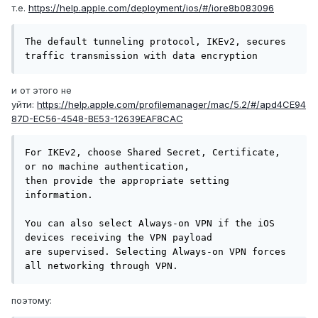
т.е.
https://help.apple.com/deployment/ios/#/iore8b083096
The default tunneling protocol, IKEv2, secures 
traffic transmission with data encryption
и от этого не
уйти:
https://help.apple.com/profilemanager/mac/5.2/#/apd4CE94
87D-EC56-4548-BE53-12639EAF8CAC
For IKEv2, choose Shared Secret, Certificate, 
or no machine authentication,

then provide the appropriate setting 
information.

You can also select Always-on VPN if the iOS 
devices receiving the VPN payload

are supervised. Selecting Always-on VPN forces 
all networking through VPN.
поэтому: