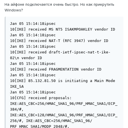
На айфоне подключается очень быстро. Но как прикрутить
Windows?
Jan 05 15:14:18ipsec

10[IKE] received MS NT5 ISAKMPOAKLEY vendor ID 

Jan 05 15:14:18ipsec

10[IKE] received NAT-T (RFC 3947) vendor ID 

Jan 05 15:14:18ipsec

10[IKE] received draft-ietf-ipsec-nat-t-ike-
02\n vendor ID 

Jan 05 15:14:18ipsec

10[IKE] received FRAGMENTATION vendor ID 

Jan 05 15:14:18ipsec

10[IKE] 85.132.81.50 is initiating a Main Mode 
IKE_SA 

Jan 05 15:14:18ipsec

10[CFG] received proposals: 
IKE:AES_CBC=256/HMAC_SHA1_96/PRF_HMAC_SHA1/ECP_
384/#, 

IKE:AES_CBC=128/HMAC_SHA1_96/PRF_HMAC_SHA1/ECP_
256/#, IKE:AES_CBC=256/HMAC_SHA1_96/

PRF_HMAC_SHA1/MODP_2048/#, 