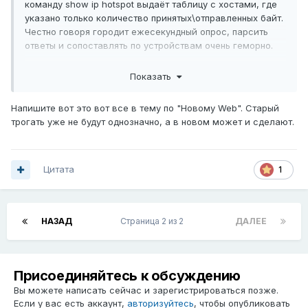
команду show ip hotspot выдаёт таблицу с хостами, где
указано только количество принятых\отправленных байт.
Честно говоря городит ежесекундный опрос, парсить
ответы и сопоставлять по устройствам очень геморно.
Le ecureuil,
как-то можно получать данные без подобных
Показать
извращений?
Напишите вот это вот все в тему по "Новому Web". Старый
трогать уже не будут однозначно, а в новом может и сделают.
Цитата
1
НАЗАД
Страница 2 из 2
ДАЛЕЕ
Присоединяйтесь к обсуждению
Вы можете написать сейчас и зарегистрироваться позже.
Если у вас есть аккаунт,
авторизуйтесь
, чтобы опубликовать