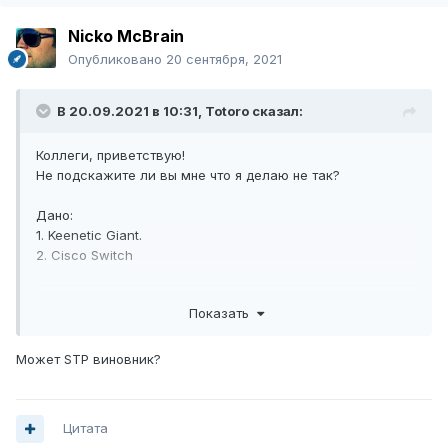
Nicko McBrain
Опубликовано
20 сентября, 2021
В 20.09.2021 в 10:31,
Totoro
сказал:
Коллеги, приветствую!
Не подскажите ли вы мне что я делаю не так?
Дано:
1. Keenetic Giant.
2. Cisco Switch
Нужно:
Показать
Соединить Giant с циской двумя нитками port-channel.
Канал должен быть в транке.
Может STP виновник?
Пробовал:
Обнаружил прекрасную возможность агрегации портов
Цитата
на Giant на портах 5,6 и 7,8.