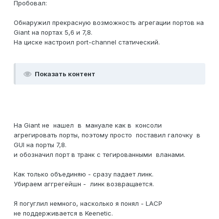
Пробовал:
Обнаружил прекрасную возможность агрегации портов на
Giant на портах 5,6 и 7,8.
На циске настроил port-channel статический.
Показать контент
На Giant не нашел в мануале как в консоли
агрегировать порты, поэтому просто поставил галочку в
GUI на порты 7,8.
и обозначил порт в транк с тегированными вланами.
Как только объединяю - сразу падает линк.
Убираем аггрегейшн - линк возвращается.
Я погуглил немного, насколько я понял - LACP
не поддерживается в Keenetic.