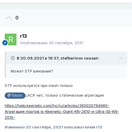
На циске настроил port-channel статический.
0
Показать контент
r13
Опубликовано
20 сентября, 2021
На Giant не нашел в мануале как в консоли
агрегировать порты, поэтому просто поставил
В 20.09.2021 в 18:37,
stefbarinov
сказал:
галочку в GUI на порты 7,8.
и обозначил порт в транк с тегированными вланами.
Может STP виновник?
Как только объединяю - сразу падает линк.
STP используется при mesh только
Убираем аггрегейшн - линк возвращается.
LACP нет, только статическая агрегация
@Totoro
Я погуглил немного, насколько я понял - LACP
не поддерживается в Keenetic.
https://help.keenetic.com/hc/ru/articles/360020764960-
Агрегация-портов-в-Keenetic-Giant-KN-2610-и-Ultra-SE-KN-
Спасибо.
2510-
Изменено
20 сентября, 2021
пользователем r13