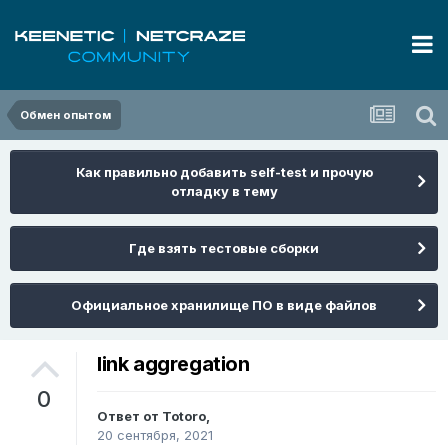
Обмен опытом
Как правильно добавить self-test и прочую
отладку в тему
Где взять тестовые сборки
Официальное хранилище ПО в виде файлов
link aggregation
0
Ответ от
Totoro
,
20 сентября, 2021