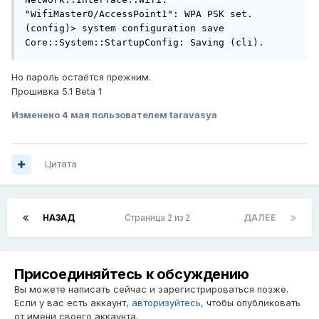
"WifiMaster0/AccessPoint1": WPA PSK set.

(config)> system configuration save

Core::System::StartupConfig: Saving (cli).
Но пароль остаётся прежним.
Прошивка 5.1 Beta 1
Изменено
4 мая
пользователем taravasya
Цитата
НАЗАД
Страница 2 из 2
ДАЛЕЕ
Присоединяйтесь к обсуждению
Вы можете написать сейчас и зарегистрироваться позже.
Если у вас есть аккаунт,
авторизуйтесь
, чтобы опубликовать
от имени своего аккаунта.