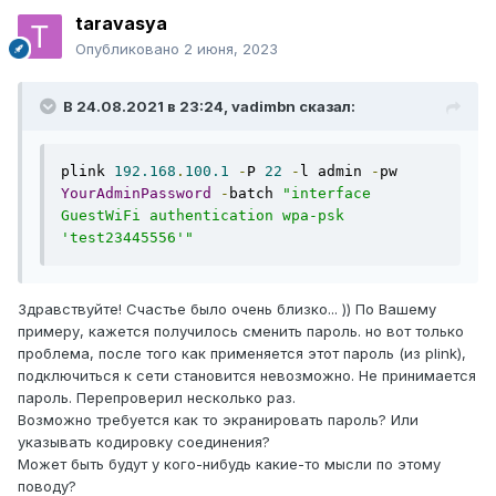
taravasya
Опубликовано
2 июня, 2023
В 24.08.2021 в 23:24,
vadimbn
сказал:
plink 
192.168
.
100.1
-
P 
22
-
l admin 
-
pw 
YourAdminPassword
-
batch 
"interface 
GuestWiFi authentication wpa-psk 
'test23445556'"
Здравствуйте! Счастье было очень близко... )) По Вашему
примеру, кажется получилось сменить пароль. но вот только
проблема, после того как применяется этот пароль (из plink),
подключиться к сети становится невозможно. Не принимается
пароль. Перепроверил несколько раз.
Возможно требуется как то экранировать пароль? Или
указывать кодировку соединения?
Может быть будут у кого-нибудь какие-то мысли по этому
поводу?