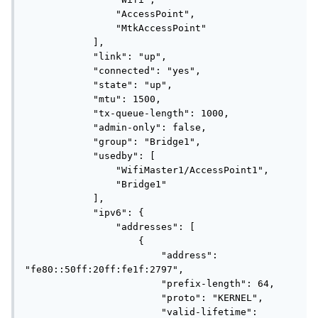
                "AccessPoint",

                "MtkAccessPoint"

            ],

            "link": "up",

            "connected": "yes",

            "state": "up",

            "mtu": 1500,

            "tx-queue-length": 1000,

            "admin-only": false,

            "group": "Bridge1",

            "usedby": [

                "WifiMaster1/AccessPoint1",

                "Bridge1"

            ],

            "ipv6": {

                "addresses": [

                    {

                        "address": 
"fe80::50ff:20ff:fe1f:2797",

                        "prefix-length": 64,

                        "proto": "KERNEL",

                        "valid-lifetime": 