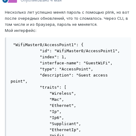
Опубликовано
4 мая
Несколько лет успешно менял пароль с помощью plink, но вот
после очередных обновлений, что то сломалось. Через CLI, в
том числе и из браузера, пароль не меняется.
Мой интерфейс:
 "WifiMaster0/AccessPoint1": {

            "id": "WifiMaster0/AccessPoint1",

            "index": 1,

            "interface-name": "GuestWiFi",

            "type": "AccessPoint",

            "description": "Guest access 
point",

            "traits": [

                "Wireless",

                "Mac",

                "Ethernet",

                "Ip",

                "Ip6",

                "Supplicant",

                "EthernetIp",

                "Wifi",
