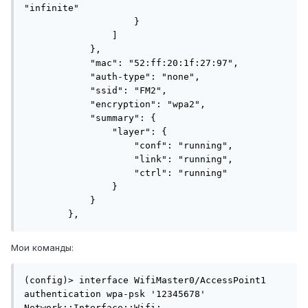
"infinite"

                    }

                ]

            },

            "mac": "52:ff:20:1f:27:97",

            "auth-type": "none",

            "ssid": "FM2",

            "encryption": "wpa2",

            "summary": {

                "layer": {

                    "conf": "running",

                    "link": "running",

                    "ctrl": "running"

                }

            }

        },
Мои команды:
(config)> interface WifiMaster0/AccessPoint1 
authentication wpa-psk '12345678'

Network::Interface::Wifi: 