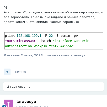
PS:
Ага... точно. Убрал одинарные кавычки обрамляющие пароль, и
всё заработало. То-есть, оно видимо и раньше работало,
просто кавычки становились частью пароля.. )))
plink 
192.168
.
100.1
-
P 
22
-
l admin 
-
pw 
YourAdminPassword
-
batch 
"interface GuestWiFi 
authentication wpa-psk test23445556"
Изменено
2 июня, 2023
пользователем taravasya
Цитата
2 года спустя...
taravasya