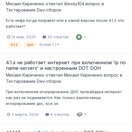
Михаил Кириченко
ответил
Alexey104
вопрос в
Тестирование Dev-сборок
Есть инфа когда поправят или в какой версии после 4.1.3 это
работает?
10 мая, 2024
20 ответов
1
(и ещё 2 )
4.1.2
doh
4.1.x не работает интернет при включенном 'ip no
name-servers' и настроенным DOT DOH
Михаил Кириченко
ответил
Михаил Кириченко
вопрос в
Тестирование Dev-сборок
При включенном игнорирование ДНС провайдера интернет
как раз не поднимается. Как только выключаешь
игнорирование днс, все ок.
3 марта, 2024
6 ответов
1