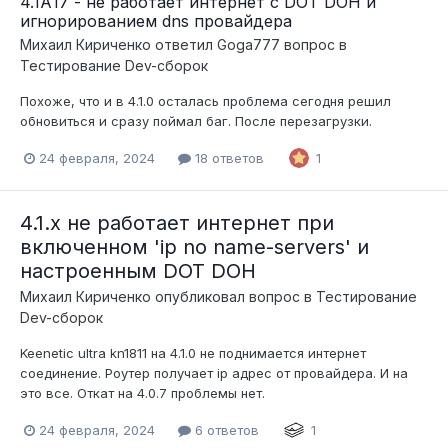
4.1А17 - не работает интернет с DOT DOH и
игнорированием dns провайдера
Михаил Кириченко
ответил
Goga777
вопрос в
Тестирование Dev-сборок
Похоже, что и в 4.1.0 осталась проблема сегодня решил
обновиться и сразу поймал баг. После перезагрузки.
24 февраля, 2024
18 ответов
1
4.1.x не работает интернет при
включенном 'ip no name-servers' и
настроенным DOT DOH
Михаил Кириченко
опубликовал вопрос в
Тестирование
Dev-сборок
Keenetic ultra kn1811 на 4.1.0 не поднимается интернет
соединение. Роутер получает ip адрес от провайдера. И на
это все. Откат на 4.0.7 проблемы нет.
24 февраля, 2024
6 ответов
1