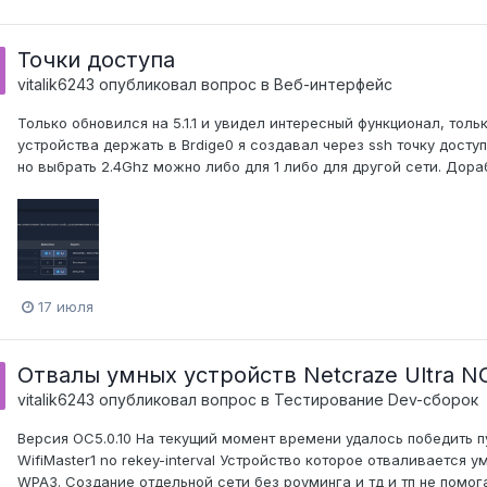
Точки доступа
vitalik6243
опубликовал вопрос в
Веб-интерфейс
Только обновился на 5.1.1 и увидел интересный функционал, тол
устройства держать в Brdige0 я создавал через ssh точку досту
но выбрать 2.4Ghz можно либо для 1 либо для другой сети. Дора
17 июля
Отвалы умных устройств Netcraze Ultra NC
vitalik6243
опубликовал вопрос в
Тестирование Dev-сборок
Версия ОС5.0.10 На текущий момент времени удалось победить путем
WifiMaster1 no rekey-interval Устройство которое отваливается 
WPA3. Создание отдельной сети без роуминга и тд и тп не помог