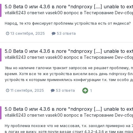
5.0 Beta 0 или 4.3.6 в логе "ndnproxy [....] unable to e
vitalik6243
ответил
vasek00
вопрос в
Тестирование Dev-сбо
Народ, те кто фиксирует проблемы устройства есть от яндекса?
13 сентября, 2025
53 ответа
5.0 Beta 0 или 4.3.6 в логе "ndnproxy [....] unable to e
vitalik6243
ответил
vasek00
вопрос в
Тестирование Dev-сбо
Увы но наличие галочки транзит запросов не решает проблему, 
время. Хотя все те же устройства висели весь день ndnproxy бл
устройств к которым применялись конфигурации т.к. там особо д
11 сентября, 2025
53 ответа
1
5.0 Beta 0 или 4.3.6 в логе "ndnproxy [....] unable to e
vitalik6243
ответил
vasek00
вопрос в
Тестирование Dev-сбо
Ну проблема похоже что не массовая, т.к. заходил примерно на 
в логах не вижу. хотя почти везде стоит 4.3.2-4.3.6 и там как mi