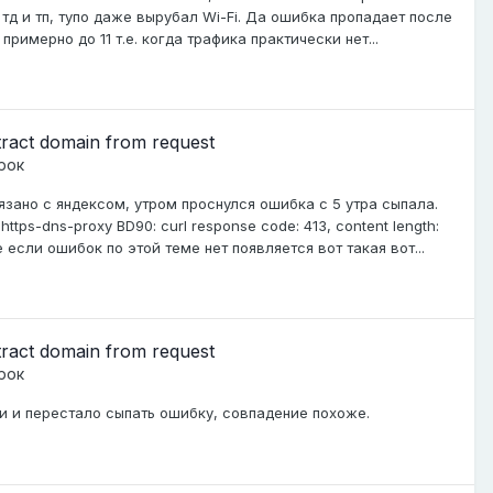
тд и тп, тупо даже вырубал Wi-Fi. Да ошибка пропадает после
римерно до 11 т.е. когда трафика практически нет...
xtract domain from request
рок
язано с яндексом, утром проснулся ошибка с 5 утра сыпала.
tps-dns-proxy BD90: curl response code: 413, content length:
же если ошибок по этой теме нет появляется вот такая вот...
xtract domain from request
рок
ки и перестало сыпать ошибку, совпадение похоже.