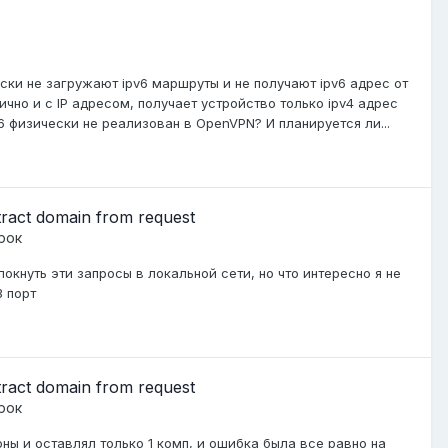
ски не загружают ipv6 маршруты и не получают ipv6 адрес от
ично и с IP адресом, получает устройство только ipv4 адрес
6 физически не реализован в OpenVPN? И планируется ли...
xtract domain from request
рок
окнуть эти запросы в локальной сети, но что интересно я не
3 порт
xtract domain from request
рок
ны и оставлял только 1 комп, и ошибка была все равно на