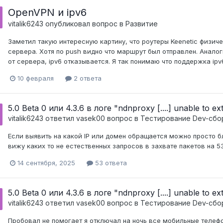
OpenVPN и ipv6
vitalik6243
опубликовал вопрос в
Развитие
Заметил такую интересную картину, что роутеры Keenetic физиче
сервера. Хотя по push видно что маршрут был отправлен. Аналог
от сервера, ipv6 отказывается. Я так понимаю что поддержка ipv
10 февраля
2 ответа
5.0 Beta 0 или 4.3.6 в логе "ndnproxy [....] unable to e
vitalik6243
ответил
vasek00
вопрос в
Тестирование Dev-сбо
Если выявить на какой IP или домен обращается можно просто бл
вижу каких то не естественных запросов в захвате пакетов на 5
14 сентября, 2025
53 ответа
5.0 Beta 0 или 4.3.6 в логе "ndnproxy [....] unable to e
vitalik6243
ответил
vasek00
вопрос в
Тестирование Dev-сбо
Пробовал не помогает я отключал на ночь все мобильные телефо