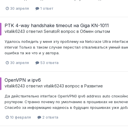
30 апреля
1 ответ
PTK 4-way handshake timeout на Giga KN-1011
vitalik6243
ответил
SenatoR
вопрос в
Обмен опытом
Удалось победить у меня эту проблему на Netcraze Ultra interface W
interval Только в таком случае перестал отваливаться умный 
ошибка та же что и у автора.
30 апреля
53 ответа
OpenVPN и ipv6
vitalik6243
ответил
vitalik6243
вопрос в
Развитие
Да действительно interface OpenVPN0 ipv6 address auto спокой
роутером. Странно почему по умолчанию в прошивках не включе
Спасибо за информацию надеюсь в будущих прошивках уже доба
10 февраля
2 ответа