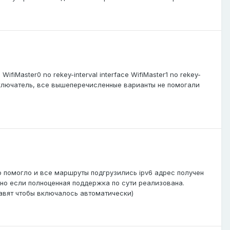
ifiMaster0 no rekey-interval interface WifiMaster1 no rekey-
выключатель, все вышеперечисленные варианты не помогали
но помогло и все маршруты подгрузились ipv6 адрес получен
но если полноценная поддержка по сути реализована.
вят чтобы включалось автоматически)