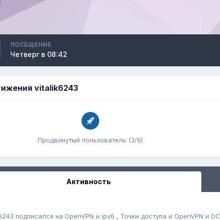
ПОСЕЩЕНИЕ
Четверг в 08:42
ижения vitalik6243
Продвинутый пользователь (3/6)
Активность
k6243
подписался на
OpenVPN и ipv6
,
Точки доступа
и
OpenVPN и D