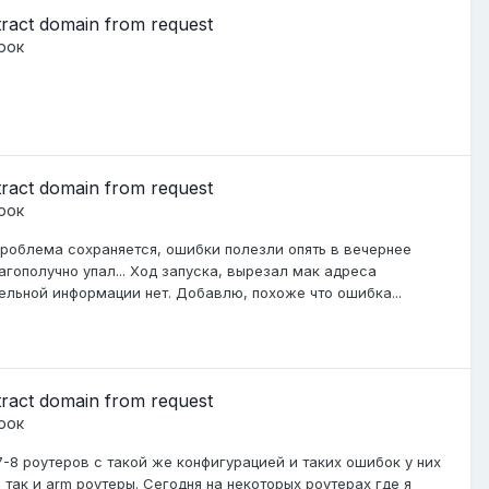
xtract domain from request
рок
xtract domain from request
рок
проблема сохраняется, ошибки полезли опять в вечернее
агополучно упал... Ход запуска, вырезал мак адреса
ельной информации нет. Добавлю, похоже что ошибка...
xtract domain from request
рок
7-8 роутеров с такой же конфигурацией и таких ошибок у них
ps так и arm роутеры. Сегодня на некоторых роутерах где я