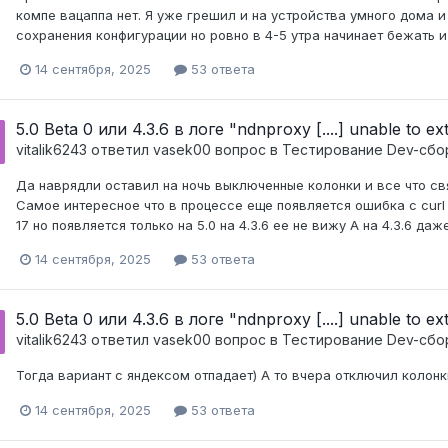
компе вацаппа нет. Я уже грешил и на устройства умного дома и 
сохранения конфигурации но ровно в 4-5 утра начинает бежать и п
14 сентября, 2025
53 ответа
5.0 Beta 0 или 4.3.6 в логе "ndnproxy [....] unable to e
vitalik6243
ответил
vasek00
вопрос в
Тестирование Dev-сбо
Да наврядли оставил на ночь выключенные колонки и все что св
Самое интересное что в процессе еще появляется ошибка с curl ht
17 но появляется только на 5.0 на 4.3.6 ее не вижу А на 4.3.6 да
14 сентября, 2025
53 ответа
5.0 Beta 0 или 4.3.6 в логе "ndnproxy [....] unable to e
vitalik6243
ответил
vasek00
вопрос в
Тестирование Dev-сбо
Тогда вариант с яндексом отпадает) А то вчера отключил колон
14 сентября, 2025
53 ответа