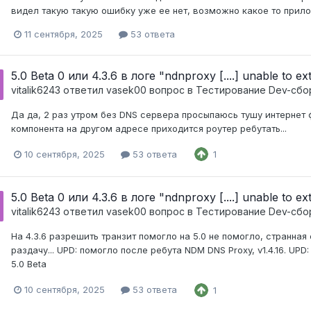
видел такую такую ошибку уже ее нет, возможно какое то прилож
11 сентября, 2025
53 ответа
5.0 Beta 0 или 4.3.6 в логе "ndnproxy [....] unable to e
vitalik6243
ответил
vasek00
вопрос в
Тестирование Dev-сбо
Да да, 2 раз утром без DNS сервера просыпаюсь тушу интернет ф
компонента на другом адресе приходится роутер ребутать...
10 сентября, 2025
53 ответа
1
5.0 Beta 0 или 4.3.6 в логе "ndnproxy [....] unable to e
vitalik6243
ответил
vasek00
вопрос в
Тестирование Dev-сбо
На 4.3.6 разрешить транзит помогло на 5.0 не помогло, странна
раздачу... UPD: помогло после ребута NDM DNS Proxy, v1.4.16. UP
5.0 Beta
10 сентября, 2025
53 ответа
1