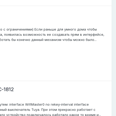
ько с ограничениями) Если раньше для умного дома чтобы
па, появилась возможность ее создавать прям в интерфейсе,
ботать бы конечно данный механизм чтобы можно было...
-1812
: interface WifiMaster0 no rekey-interval interface
умный выключатель Tuya. При этом прекрасно работает с
ало устройство подключалось работало какое то время и...