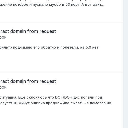
ение которое и пускало мусор в 53 порт. А вот факт...
xtract domain from request
рок
ильтр поднимаю его обратно и полетели, на 5.0 нет
xtract domain from request
рок
я ситуация. Еще склоняюсь что DOT/DOH днс попали под
D: спустя 10 минут ошибка продолжила сыпать не помогло на