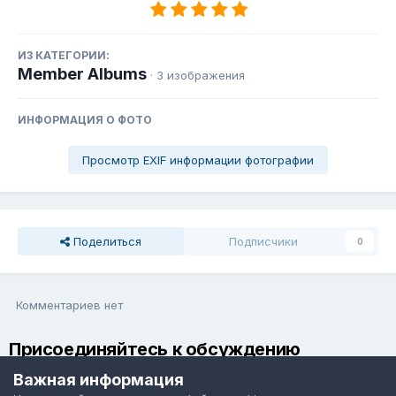
ИЗ КАТЕГОРИИ:
Member Albums
· 3 изображения
ИНФОРМАЦИЯ О ФОТО
Просмотр EXIF информации фотографии
Поделиться
Подписчики
0
Комментариев нет
Присоединяйтесь к обсуждению
Вы можете написать сейчас и зарегистрироваться позже. Если
Важная информация
у вас есть аккаунт,
авторизуйтесь
, чтобы опубликовать от