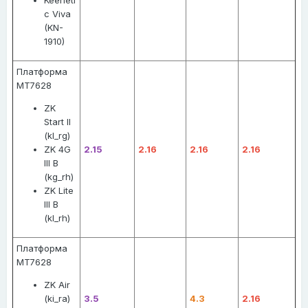
Keeneti
c Viva
(KN-
1910)
Платформа
MT7628
ZK
Start II
(kl_rg)
ZK 4G
2.15
2.16
2.16
2.16
III B
(kg_rh)
ZK Lite
III B
(kl_rh)
Платформа
MT7628
ZK Air
(ki_ra)
3.5
4.3
2.16