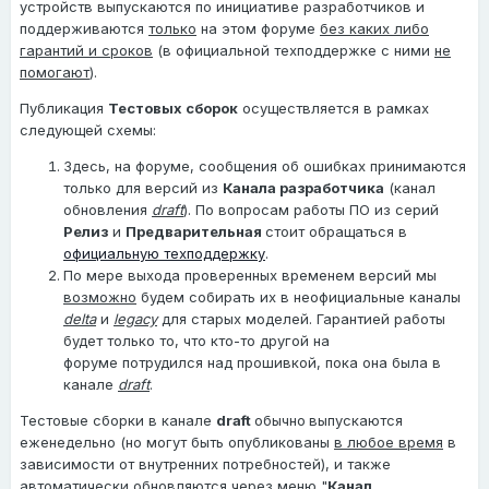
устройств выпускаются по инициативе разработчиков и
поддерживаются
только
на этом форуме
без каких либо
гарантий и сроков
(в официальной техподдержке с ними
не
помогают
).
Публикация
Тестовых сборок
осуществляется в рамках
следующей схемы:
Здесь, на форуме, сообщения об ошибках принимаются
только для версий из
Канала разработчика
(канал
обновления
draft
). По вопросам работы ПО из серий
Релиз
и
Предварительная
стоит обращаться в
официальную техподдержку
.
По мере выхода проверенных временем версий мы
возможно
будем собирать их в неофициальные каналы
delta
и
legacy
для старых моделей. Гарантией работы
будет только то, что кто-то другой на
форуме потрудился над прошивкой, пока она была в
канале
draft
.
Тестовые сборки в канале
draft
обычно
выпускаются
еженедельно (но могут быть опубликованы
в любое время
в
зависимости от внутренних потребностей), и также
автоматически обновляются через меню "
Канал