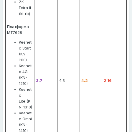
ZK
Extra II
(ki_rb)
Платформа
MT7628
Keeneti
c Start
(KN-
1110)
Keeneti
c 4G
(KN-
3.7
4.3
4.2
2.16
1210)
Keeneti
c
Lite (K
N-1310)
Keeneti
c Omni
(KN-
1410)