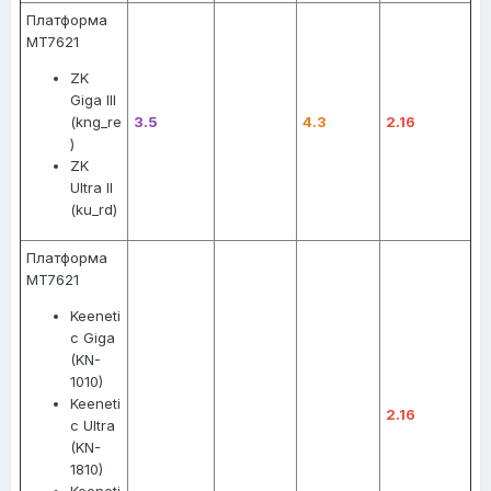
Платформа
MT7621
ZK
Giga III
(kng_re
3.5
4.3
2.16
)
ZK
Ultra II
(ku_rd)
Платформа
MT7621
Keeneti
c Giga
(KN-
1010)
Keeneti
2.16
c Ultra
(KN-
1810)