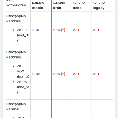
канале
канале
канале
канале
устройства
stable
draft
delta
legacy
Платформа
RT63368
ZK LTE
2.08
2.16 (*)
2.11
2.11
(ingt_rb
)
Платформа
RT63368
ZK
VOX
2.05
2.16 (*)
2.11
2.11
(ina_ra)
ZK DSL
(kna_ra
)
Платформа
RT6856
ZK II