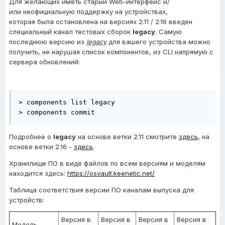
Для желающих иметь старый Web-интерфейс и/
или неофициальную поддержку на устройствах,
которая была остановлена на версиях 2.11 / 2.16 введен
специальный канал тестовых сборок
legacy
. Самую
последнюю версию из
legacy
для вашего устройства можно
получить, не нарушая список компонентов, из CLI напрямую с
сервера обновлений:
> components list legacy

> components commit
Подробнее о
legacy
на основе ветки 2.11 смотрите
здесь
, на
основе ветки 2.16 -
здесь
.
Хранилище ПО в виде файлов по всем версиям и моделям
находится здесь:
https://osvault.keenetic.net/
Таблица соответствия версии ПО каналам выпуска для
устройств:
Версия в
Версия в
Версия в
Версия в
Модель