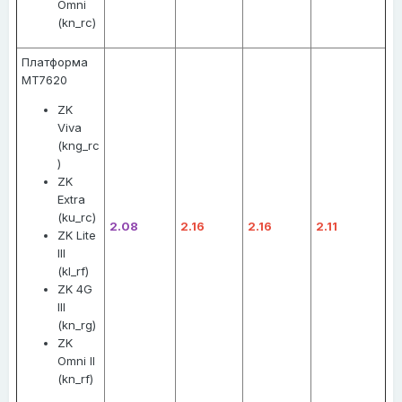
Omni
(kn_rc)
Платформа
MT7620
ZK
Viva
(kng_rc
)
ZK
Extra
(ku_rc)
2.08
2.16
2.16
2.11
ZK Lite
III
(kl_rf)
ZK 4G
III
(kn_rg)
ZK
Omni II
(kn_rf)